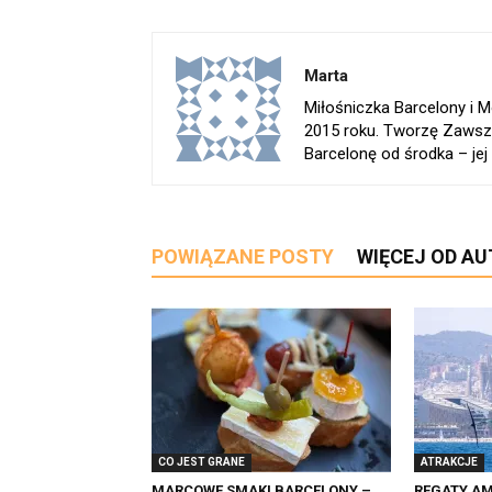
Marta
Miłośniczka Barcelony i
2015 roku. Tworzę Zawsz
Barcelonę od środka – jej h
POWIĄZANE POSTY
WIĘCEJ OD A
CO JEST GRANE
ATRAKCJE
MARCOWE SMAKI BARCELONY –
REGATY AM