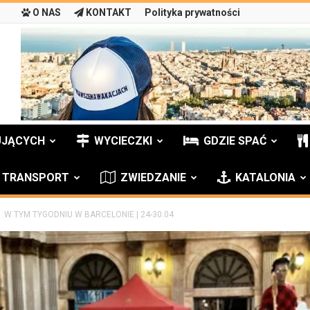
O NAS
KONTAKT
Polityka prywatności
UJĄCYCH
WYCIECZKI
GDZIE SPAĆ
TRANSPORT
ZWIEDZANIE
KATALONIA
W TYM TYGODNIU W BARCELONIE | 24-30.04