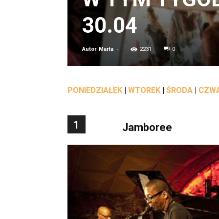
30.04
Autor
Marta
-
2231
0
PONIEDZIAŁEK
|
WTOREK
|
ŚRODA
|
CZW
1
Jamboree