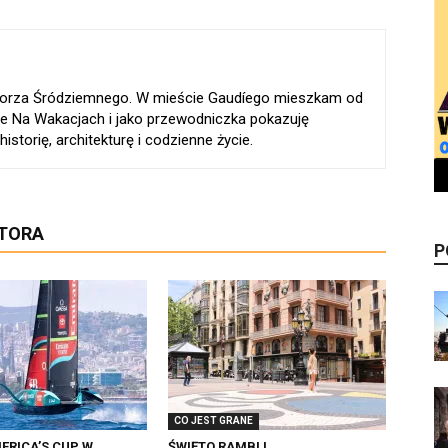
 Morza Śródziemnego. W mieście Gaudíego mieszkam od
e Na Wakacjach i jako przewodniczka pokazuję
istorię, architekturę i codzienne życie.
UTORA
P
CO JEST GRANE
ERICA’S CUP W
ŚWIĘTO RAMBLI