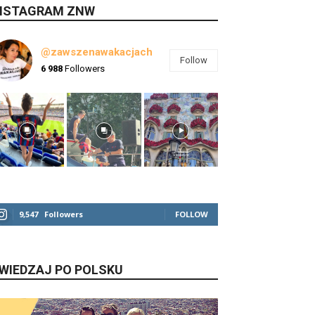
NSTAGRAM ZNW
@zawszenawakacjach
Follow
6 988
Followers
9,547
Followers
FOLLOW
WIEDZAJ PO POLSKU