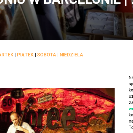
ARTEK
|
PIĄTEK
|
SOBOTA
|
NIEDZIELA
Na
sp
ko
uz
za
w
ka
na
To