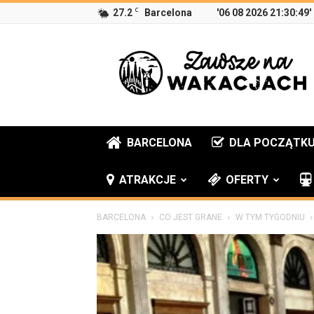
C
27.2
Barcelona
'06 08 2026 21:30:49'
Zawsze
na
wakacjach
BARCELONA
DLA POCZĄTK
ATRAKCJE
OFERTY
BARCELONA
CO JEST GRANE
W TYM TYGODNIU