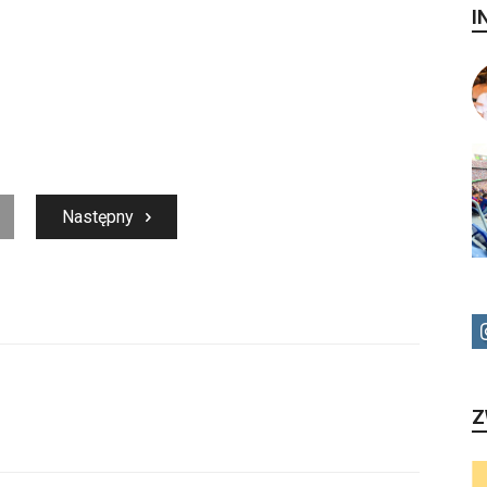
I
Następny
Z