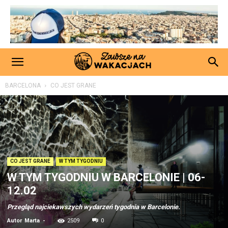
BARCELONA
CO JEST GRANE
CO JEST GRANE
W TYM TYGODNIU
W TYM TYGODNIU W BARCELONIE | 06-
12.02
Przegląd najciekawszych wydarzeń tygodnia w Barcelonie.
Autor
Marta
-
2509
0