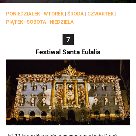
PONIEDZIAŁEK
|
WTOREK
|
ŚRODA
|
CZWARTEK
|
PIĄTEK
|
SOBOTA
|
NIEDZIELA
7
Festiwal Santa Eulalia
Już 12 lutego Barcelończycy świętować będą Dzień