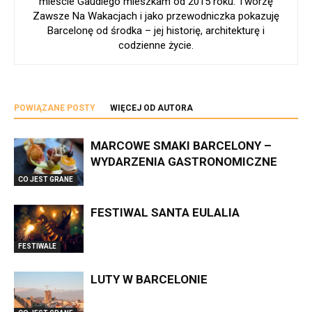
mieście Gaudíego mieszkam od 2015 roku. Tworzę
Zawsze Na Wakacjach i jako przewodniczka pokazuję
Barcelonę od środka – jej historię, architekturę i
codzienne życie.
POWIĄZANE POSTY
WIĘCEJ OD AUTORA
MARCOWE SMAKI BARCELONY –
WYDARZENIA GASTRONOMICZNE
CO JEST GRANE
FESTIWAL SANTA EULALIA
FESTIWALE
LUTY W BARCELONIE