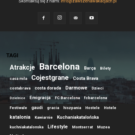
Skontaktuj się z nami:
info@zawszenawakacjach.pl
TAGI
Barcelona
Atrakcje
Barça
Bilety
Cojestgrane
Costa Brava
casa mila
Darmowe
costa dorada
costabrava
Dzieci
Emigracja
FC Barcelona
fcbarcelona
Dzielnice
gaudi
Festiwale
gracia
hiszpania
Hostele
Hotele
katalonia
Kuchaniakatalońska
Kawiarnie
Lifestyle
kuchniakatalonska
Montserrat
Muzea