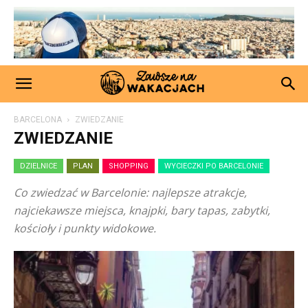
BARCELONA
ZWIEDZANIE
ZWIEDZANIE
DZIELNICE
PLAN
SHOPPING
WYCIECZKI PO BARCELONIE
Co zwiedzać w Barcelonie: najlepsze atrakcje,
najciekawsze miejsca, knajpki, bary tapas, zabytki,
kościoły i punkty widokowe.