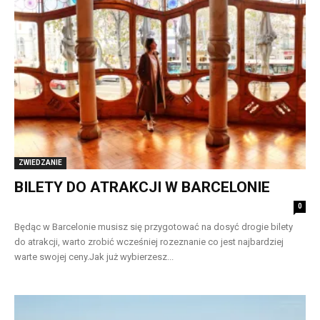
ZWIEDZANIE
BILETY DO ATRAKCJI W BARCELONIE
0
Będąc w Barcelonie musisz się przygotować na dosyć drogie bilety
do atrakcji, warto zrobić wcześniej rozeznanie co jest najbardziej
warte swojej ceny. ​Jak już wybierzesz...