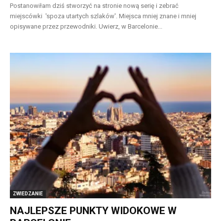
Postanowiłam dziś stworzyć na stronie nową serię i zebrać
miejscówki 'spoza utartych szlaków'. Miejsca mniej znane i mniej
opisywane przez przewodniki. Uwierz, w Barcelonie...
ZWIEDZANIE
NAJLEPSZE PUNKTY WIDOKOWE W