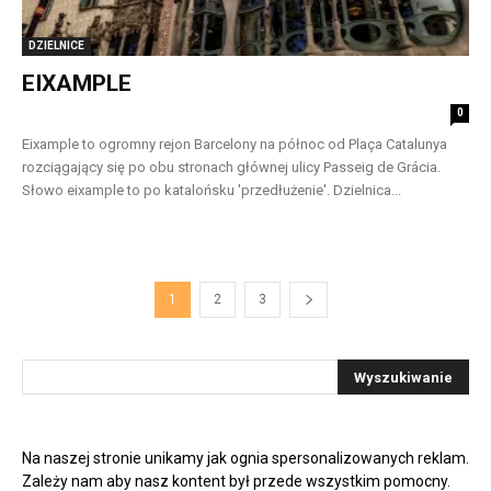
DZIELNICE
EIXAMPLE
0
Eixample to ogromny rejon Barcelony na północ od Plaça Catalunya
rozciągający się po obu stronach głównej ulicy Passeig de Grácia.
Słowo eixample to po katalońsku 'przedłużenie'. Dzielnica...
1
2
3
Na naszej stronie unikamy jak ognia spersonalizowanych reklam.
Zależy nam aby nasz kontent był przede wszystkim pomocny.