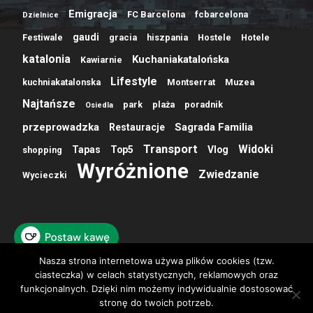
Emigracja
FC Barcelona
fcbarcelona
Dzielnice
gaudi
Festiwale
gracia
hiszpania
Hostele
Hotele
katalonia
Kuchaniakatalońska
Kawiarnie
Lifestyle
kuchniakatalonska
Montserrat
Muzea
Najtańsze
park
plaża
poradnik
Osiedla
przeprowadzka
Sagrada Familia
Restauracje
Transport
Widoki
Tapas
Top5
Vlog
shopping
Wyróżnione
Zwiedzanie
Wycieczki
Nasza strona internetowa używa plików cookies (tzw.
ciasteczka) w celach statystycznych, reklamowych oraz
funkcjonalnych. Dzięki nim możemy indywidualnie dostosować
stronę do twoich potrzeb.
O NAS
KONTAKT
Polityka prywatności