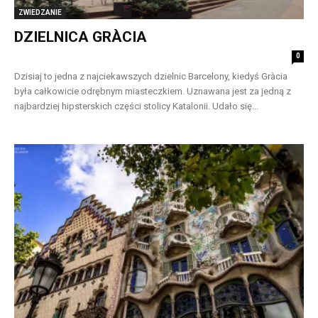
ZWIEDZANIE
DZIELNICA GRÀCIA
0
Dzisiaj to jedna z najciekawszych dzielnic Barcelony, kiedyś Gràcia
była całkowicie odrębnym miasteczkiem. Uznawana jest za jedną z
najbardziej hipsterskich części stolicy Katalonii. Udało się...