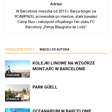
Adrian
W Barcelonie mieszka od 2015 r. Barça bloger na
9CAMPNOU, przewodnik po mieście, stały bywalec
Camp Nou i założyciel oficjalnego fan clubu FC
Barcelony „Penya Blaugrana de Lodz”
POWIĄZANE POSTY
WIĘCEJ OD AUTORA
KOLEJKI LINOWE NA WZGÓRZE
MONTJUÏC W BARCELONIE
POLECANE
PARK GÜELL
ATRAKCJE
OCEANARIUM W BARCELONIE