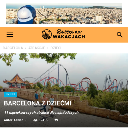
BARCELONA
ATRAKCJE
DZIECI
DZIECI
BARCELONA Z DZIEĆMI
11 najciekawszych atrakcji dla najmłodszych
Autor
Adrian
-
12415
0