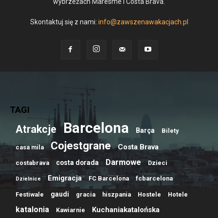
wybrzeżach Maresme i Costa Brava.
Skontaktuj się z nami:
info@zawszenawakacjach.pl
TAGI
Barcelona
Atrakcje
Barça
Bilety
Cojestgrane
Costa Brava
casa mila
Darmowe
costa dorada
costabrava
Dzieci
Emigracja
FC Barcelona
fcbarcelona
Dzielnice
gaudi
Festiwale
gracia
hiszpania
Hostele
Hotele
katalonia
Kuchaniakatalońska
Kawiarnie