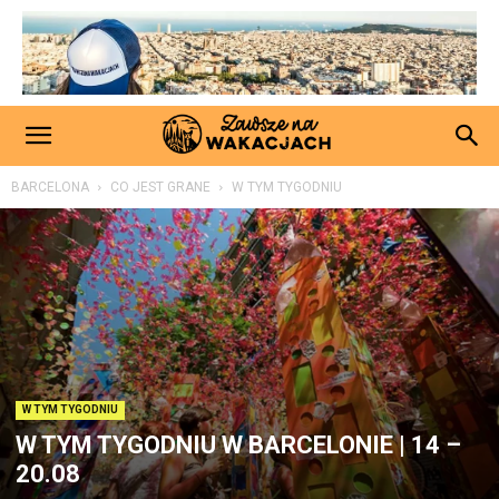
BARCELONA
CO JEST GRANE
W TYM TYGODNIU
W TYM TYGODNIU
W TYM TYGODNIU W BARCELONIE | 14 –
20.08