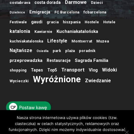
Darmowe
costa dorada
costabrava
Dzieci
Emigracja
FC Barcelona
fcbarcelona
Dzielnice
gaudi
Festiwale
gracia
hiszpania
Hostele
Hotele
katalonia
Kuchaniakatalońska
Kawiarnie
Lifestyle
kuchniakatalonska
Montserrat
Muzea
Najtańsze
park
plaża
poradnik
Osiedla
przeprowadzka
Sagrada Familia
Restauracje
Transport
Widoki
Tapas
Top5
Vlog
shopping
Wyróżnione
Zwiedzanie
Wycieczki
Nasza strona internetowa używa plików cookies (tzw.
ciasteczka) w celach statystycznych, reklamowych oraz
funkcjonalnych. Dzięki nim możemy indywidualnie dostosować