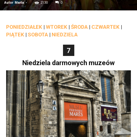
Autor
Marta
-
2130
0
PONIEDZIAŁEK
|
WTOREK
|
ŚRODA
|
CZWARTEK
|
PIĄTEK
|
SOBOTA
|
NIEDZIELA
7
Niedziela darmowych muzeów