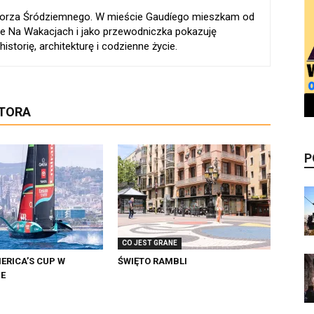
 Morza Śródziemnego. W mieście Gaudíego mieszkam od
e Na Wakacjach i jako przewodniczka pokazuję
istorię, architekturę i codzienne życie.
UTORA
P
CO JEST GRANE
ERICA’S CUP W
ŚWIĘTO RAMBLI
IE