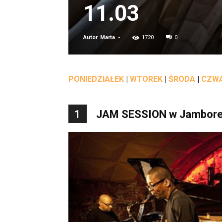
11.03
Autor
Marta
-
1720
0
PONIEDZIAŁEK
|
WTOREK
|
ŚRODA
|
CZW
1
JAM SESSION w Jambor