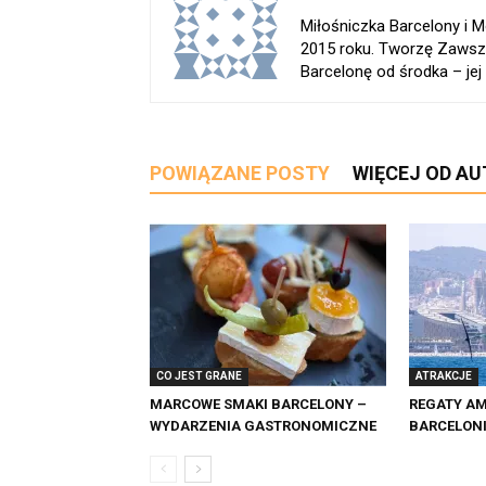
Miłośniczka Barcelony i
2015 roku. Tworzę Zawsz
Barcelonę od środka – jej h
POWIĄZANE POSTY
WIĘCEJ OD A
CO JEST GRANE
ATRAKCJE
MARCOWE SMAKI BARCELONY –
REGATY AM
WYDARZENIA GASTRONOMICZNE
BARCELON