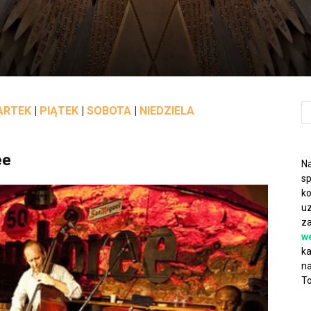
ARTEK
|
PIĄTEK
|
SOBOTA
|
NIEDZIELA
ee
Na
sp
ko
uz
za
w
ka
na
To