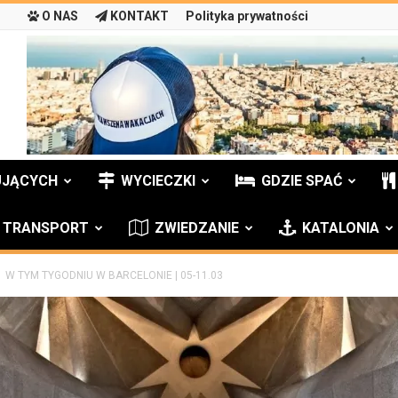
O NAS
KONTAKT
Polityka prywatności
UJĄCYCH
WYCIECZKI
GDZIE SPAĆ
TRANSPORT
ZWIEDZANIE
KATALONIA
W TYM TYGODNIU W BARCELONIE | 05-11.03