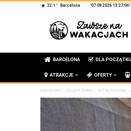
C
32.1
Barcelona
'07 08 2026 13:27:06'
Zawsze
na
wakacjach
BARCELONA
DLA POCZĄTK
ATRAKCJE
OFERTY
BARCELONA
CO JEST GRANE
W TYM TYGODNIU