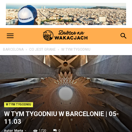
BARCELONA
CO JEST GRANE
W TYM TYGODNIU
W TYM TYGODNIU
W TYM TYGODNIU W BARCELONIE | 05-
11.03
Autor
Marta
-
1720
0