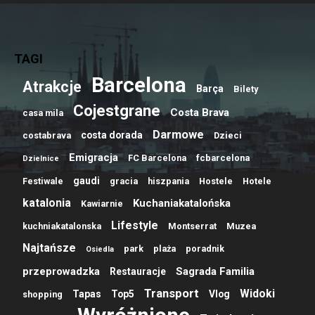
TAGI
Barcelona
Atrakcje
Barça
Bilety
Cojestgrane
Costa Brava
casa mila
Darmowe
costa dorada
costabrava
Dzieci
Emigracja
FC Barcelona
fcbarcelona
Dzielnice
gaudi
Festiwale
gracia
hiszpania
Hostele
Hotele
katalonia
Kuchaniakatalońska
Kawiarnie
Lifestyle
kuchniakatalonska
Montserrat
Muzea
Najtańsze
park
plaża
poradnik
Osiedla
przeprowadzka
Sagrada Familia
Restauracje
Transport
Widoki
Tapas
Top5
Vlog
shopping