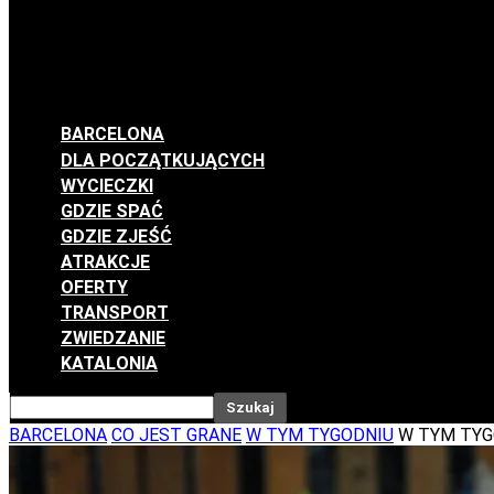
BARCELONA
DLA POCZĄTKUJĄCYCH
WYCIECZKI
GDZIE SPAĆ
GDZIE ZJEŚĆ
ATRAKCJE
OFERTY
TRANSPORT
ZWIEDZANIE
KATALONIA
BARCELONA
CO JEST GRANE
W TYM TYGODNIU
W TYM TYGO