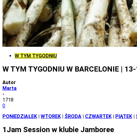
W TYM TYGODNIU
W TYM TYGODNIU W BARCELONIE | 13-
Autor
Marta
-
1718
0
PONIEDZIAŁEK
|
WTOREK
|
ŚRODA
|
CZWARTEK
|
PIĄTEK
|
1
Jam Session w klubie Jamboree