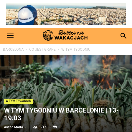
BARCELONA
CO JEST GRANE
W TYM TYGODNIU
W TYM TYGODNIU
W TYM TYGODNIU W BARCELONIE | 13-
19.03
Autor
Marta
-
1717
0