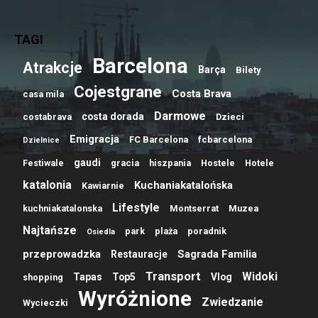
TAGI
Barcelona
Atrakcje
Barça
Bilety
Cojestgrane
Costa Brava
casa mila
Darmowe
costa dorada
costabrava
Dzieci
Emigracja
FC Barcelona
fcbarcelona
Dzielnice
gaudi
Festiwale
gracia
hiszpania
Hostele
Hotele
katalonia
Kuchaniakatalońska
Kawiarnie
Lifestyle
kuchniakatalonska
Montserrat
Muzea
Najtańsze
park
plaża
poradnik
Osiedla
przeprowadzka
Sagrada Familia
Restauracje
Transport
Widoki
Tapas
Top5
Vlog
shopping
Wyróżnione
Zwiedzanie
Wycieczki