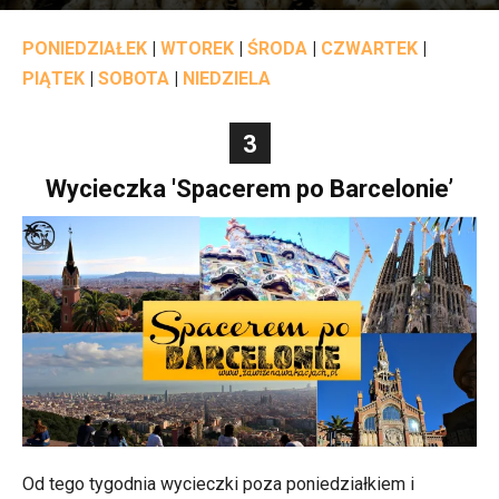
PONIEDZIAŁEK
|
WTOREK
|
ŚRODA
|
CZWARTEK
|
PIĄTEK
|
SOBOTA
|
NIEDZIELA
3
Wycieczka 'Spacerem po Barcelonie’
Od tego tygodnia wycieczki poza poniedziałkiem i