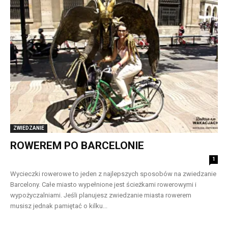
ZWIEDZANIE
ROWEREM PO BARCELONIE
1
Wycieczki rowerowe to jeden z najlepszych sposobów na zwiedzanie
Barcelony. Całe miasto wypełnione jest ścieżkami rowerowymi i
wypożyczalniami. Jeśli planujesz zwiedzanie miasta rowerem
musisz jednak pamiętać o kilku...