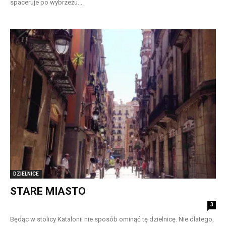
spaceruje po wybrzeżu....
DZIELNICE
STARE MIASTO
3
Będąc w stolicy Katalonii nie sposób ominąć tę dzielnicę. Nie dlatego,