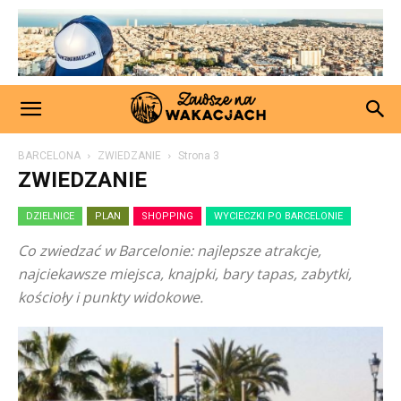
BARCELONA
ZWIEDZANIE
Strona 3
ZWIEDZANIE
DZIELNICE
PLAN
SHOPPING
WYCIECZKI PO BARCELONIE
Co zwiedzać w Barcelonie: najlepsze atrakcje,
najciekawsze miejsca, knajpki, bary tapas, zabytki,
kościoły i punkty widokowe.