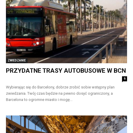
ZWIEDZANIE
PRZYDATNE TRASY AUTOBUSOWE W BCN
6
Wybierając się do Barcelony, dobrze zrobić sobie wstępny plan
zwiedzania. Twój czas będzie na pewno dosyć ograniczony, a
Barcelona to ogromne miasto i mogę...