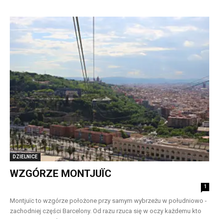
DZIELNICE
WZGÓRZE MONTJUÏC
1
Montjuïc to wzgórze położone przy samym wybrzeżu w południowo -
zachodniej części Barcelony. Od razu rzuca się w oczy każdemu kto