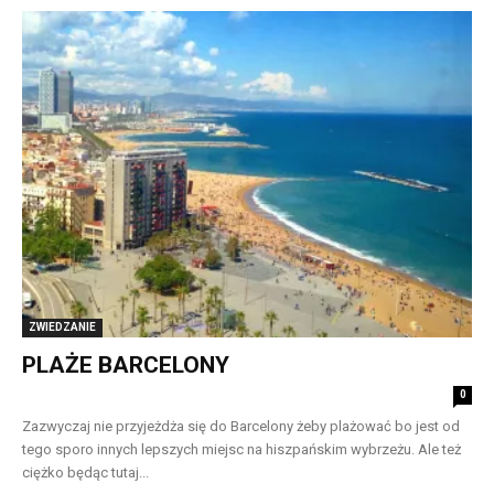
ZWIEDZANIE
PLAŻE BARCELONY
0
Zazwyczaj nie przyjeżdża się do Barcelony żeby plażować bo jest od
tego sporo innych lepszych miejsc na hiszpańskim wybrzeżu. Ale też
ciężko będąc tutaj...