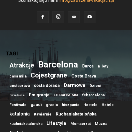
Skontaktuj się z nami:
info@zawszenawakacjach.pl
TAGI
Barcelona
Atrakcje
Barça
Bilety
Cojestgrane
Costa Brava
casa mila
Darmowe
costa dorada
costabrava
Dzieci
Emigracja
FC Barcelona
fcbarcelona
Dzielnice
gaudi
Festiwale
gracia
hiszpania
Hostele
Hotele
katalonia
Kuchaniakatalońska
Kawiarnie
Lifestyle
kuchniakatalonska
Montserrat
Muzea