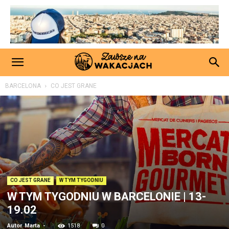
BARCELONA
CO JEST GRANE
CO JEST GRANE
W TYM TYGODNIU
W TYM TYGODNIU W BARCELONIE | 13-
19.02
Autor
Marta
-
1518
0