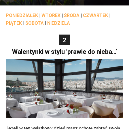
PONIEDZIAŁEK
|
WTOREK
|
ŚRODA
|
CZWARTEK
|
PIĄTEK
|
SOBOTA
|
NIEDZIELA
2
Walentynki w stylu 'prawie do nieba…’
Jeżeli w ten wyjątkowy dzień masz ochotę zabrać swoją