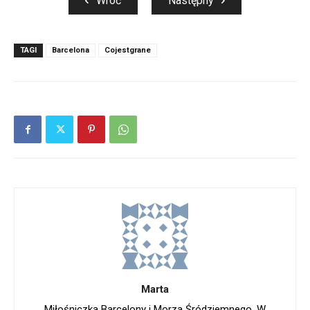
Wróć
Następny
TAGI
Barcelona
Cojestgrane
Marta
Miłośniczka Barcelony i Morza Śródziemnego. W