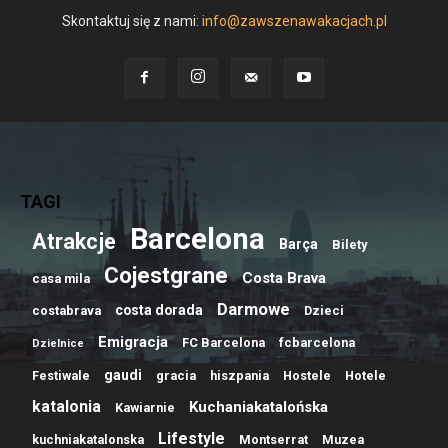
Skontaktuj się z nami:
info@zawszenawakacjach.pl
TAGI
Barcelona
Atrakcje
Barça
Bilety
Cojestgrane
Costa Brava
casa mila
Darmowe
costa dorada
costabrava
Dzieci
Emigracja
FC Barcelona
fcbarcelona
Dzielnice
gaudi
Festiwale
gracia
hiszpania
Hostele
Hotele
katalonia
Kuchaniakatalońska
Kawiarnie
Lifestyle
kuchniakatalonska
Montserrat
Muzea