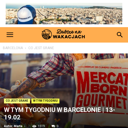
BARCELONA
CO JEST GRANE
CO JEST GRANE
W TYM TYGODNIU
W TYM TYGODNIU W BARCELONIE | 13-
19.02
Autor
Marta
-
1519
0