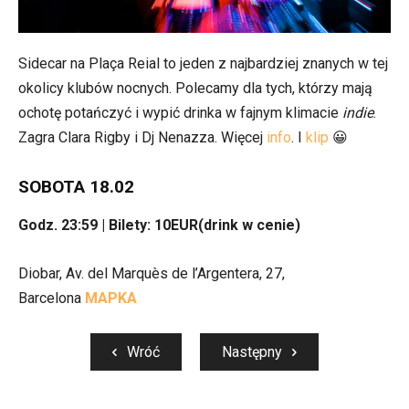
Sidecar na Plaça Reial to jeden z najbardziej znanych w tej
okolicy klubów nocnych. Polecamy dla tych, którzy mają
ochotę potańczyć i wypić drinka w fajnym klimacie
indie
.
Zagra Clara Rigby i Dj Nenazza. Więcej
info
. I
klip
😀
SOBOTA 18.02
Godz. 23:59 |
Bilety: 10EUR(drink w cenie)
Diobar, Av. del Marquès de l’Argentera, 27,
Barcelona
MAPKA
Wróć
Następny