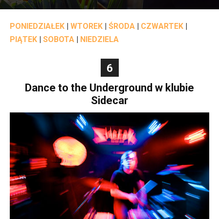
PONIEDZIAŁEK
|
WTOREK
|
ŚRODA
|
CZWARTEK
|
PIĄTEK
|
SOBOTA
|
NIEDZIELA
6
Dance to the Underground w klubie
Sidecar