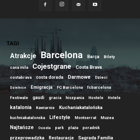
TAGI
Barcelona
Atrakcje
Barça
Bilety
Cojestgrane
Costa Brava
casa mila
Darmowe
costa dorada
costabrava
Dzieci
Emigracja
FC Barcelona
fcbarcelona
Dzielnice
gaudi
Festiwale
gracia
hiszpania
Hostele
Hotele
katalonia
Kuchaniakatalońska
Kawiarnie
Lifestyle
kuchniakatalonska
Montserrat
Muzea
Najtańsze
park
plaża
poradnik
Osiedla
przeprowadzka
Sagrada Familia
Restauracje