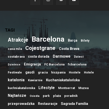
TAGI
Barcelona
Atrakcje
Barça
Bilety
Cojestgrane
Costa Brava
casa mila
Darmowe
costa dorada
costabrava
Dzieci
Emigracja
FC Barcelona
fcbarcelona
Dzielnice
gaudi
Festiwale
gracia
hiszpania
Hostele
Hotele
katalonia
Kuchaniakatalońska
Kawiarnie
Lifestyle
kuchniakatalonska
Montserrat
Muzea
Najtańsze
park
plaża
poradnik
Osiedla
przeprowadzka
Sagrada Familia
Restauracje