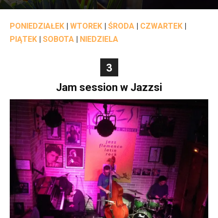
PONIEDZIAŁEK
|
WTOREK
|
ŚRODA
|
CZWARTEK
|
PIĄTEK
|
SOBOTA
|
NIEDZIELA
3
Jam session w Jazzsi