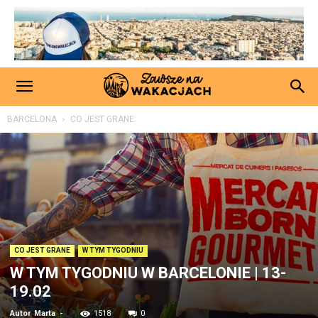
BARCELONA
CO JEST GRANE
CO JEST GRANE
W TYM TYGODNIU
W TYM TYGODNIU W BARCELONIE | 13-
19.02
Autor
Marta
-
1518
0