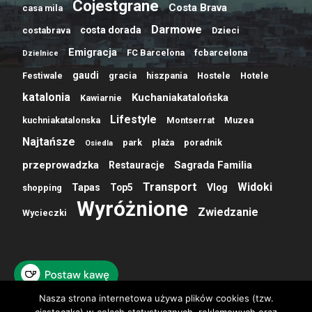
Cojestgrane
Costa Brava
casa mila
Darmowe
costa dorada
costabrava
Dzieci
Emigracja
FC Barcelona
fcbarcelona
Dzielnice
gaudi
Festiwale
gracia
hiszpania
Hostele
Hotele
katalonia
Kuchaniakatalońska
Kawiarnie
Lifestyle
kuchniakatalonska
Montserrat
Muzea
Najtańsze
park
plaża
poradnik
Osiedla
przeprowadzka
Sagrada Familia
Restauracje
Transport
Widoki
Tapas
Top5
Vlog
shopping
Wyróżnione
Zwiedzanie
Wycieczki
Nasza strona internetowa używa plików cookies (tzw.