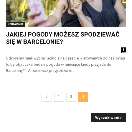
PORADNIK
JAKIEJ POGODY MOŻESZ SPODZIEWAĆ
SIĘ W BARCELONIE?
8
Gdybyśmy mieli wybrać jedno z najczęściej kierowanych do nas pytań
to byłoby „Jaka będzie pogoda w miesiącu kiedy przyjadę do
Barcelony?”. A ponieważ przyjeżdżacie...
1
2
3