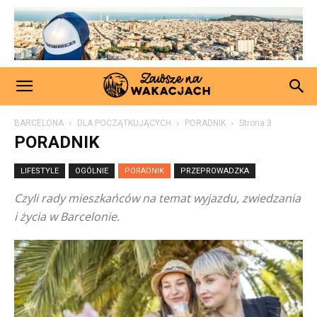
BARCELONA
DLA POCZĄTKUJĄCYCH
PORADNIK
Strona 3
PORADNIK
LIFESTYLE
OGÓLNIE
PORADNIK
PRZEPROWADZKA
Czyli rady mieszkańców na temat wyjazdu, zwiedzania
i życia w Barcelonie.